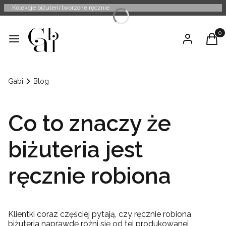
Kolekcje biżuterii tworzone ręcznie
Produ
Menu
Zaloguj się
Kosz
Gabi
Blog
Co to znaczy że
biżuteria jest
ręcznie robiona
Klientki coraz częściej pytają, czy ręcznie robiona
biżuteria naprawdę różni się od tej produkowanej