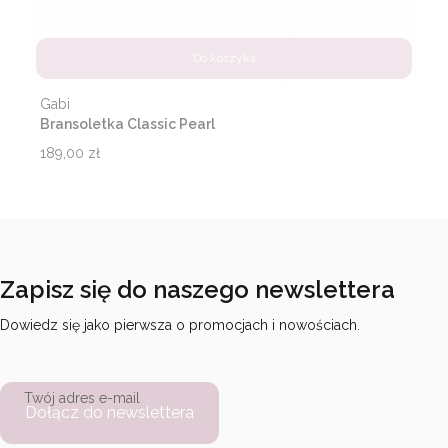
Do koszyka
Producent
Gabi
Bransoletka Classic Pearl
Cena
189,00 zł
Zapisz się do naszego newslettera
Dowiedz się jako pierwsza o promocjach i nowościach.
Twój adres e-mail
Dołącz do newslettera