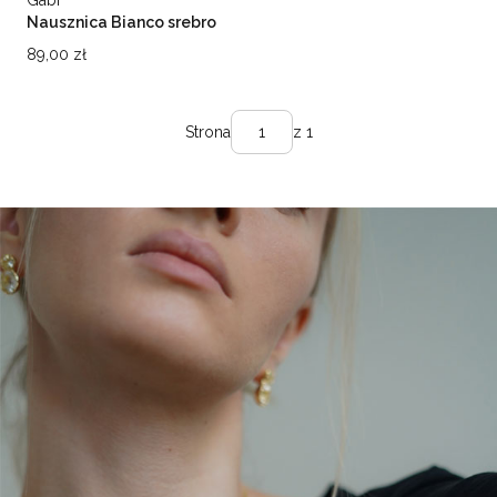
Nausznica Bianco srebro
925
Cena
89,00 zł
Strona
z 1