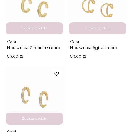
Zobacz produkt
Zobacz produkt
Producent
Producent
Gabi
Gabi
Nausznica Zirconia srebro
Nausznica Agira srebro
925
925
Cena
Cena
89,00 zł
89,00 zł
Zobacz produkt
Producent
Gabi