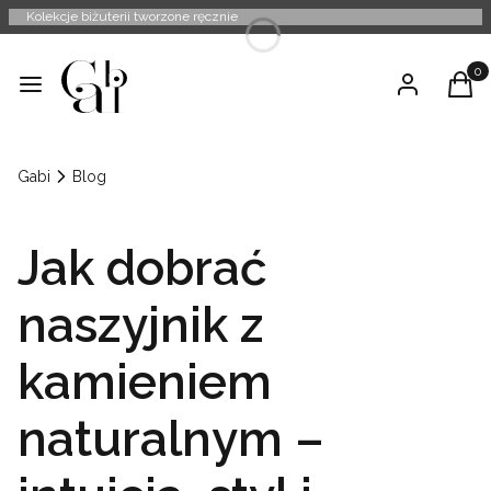
Kolekcje biżuterii tworzone ręcznie
Produ
Menu
Zaloguj się
Kosz
Gabi
Blog
Jak dobrać
naszyjnik z
kamieniem
naturalnym –