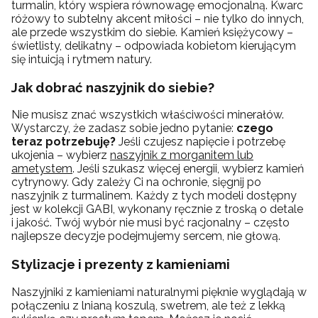
turmalin, który wspiera równowagę emocjonalną. Kwarc
różowy to subtelny akcent miłości – nie tylko do innych,
ale przede wszystkim do siebie. Kamień księżycowy –
świetlisty, delikatny – odpowiada kobietom kierującym
się intuicją i rytmem natury.
Jak dobrać naszyjnik do siebie?
Nie musisz znać wszystkich właściwości minerałów.
Wystarczy, że zadasz sobie jedno pytanie:
czego
teraz potrzebuję?
Jeśli czujesz napięcie i potrzebę
ukojenia – wybierz
naszyjnik z morganitem lub
ametystem
. Jeśli szukasz więcej energii, wybierz kamień
cytrynowy. Gdy zależy Ci na ochronie, sięgnij po
naszyjnik z turmalinem. Każdy z tych modeli dostępny
jest w kolekcji GABI, wykonany ręcznie z troską o detale
i jakość. Twój wybór nie musi być racjonalny – często
najlepsze decyzje podejmujemy sercem, nie głową.
Stylizacje i prezenty z kamieniami
Naszyjniki z kamieniami naturalnymi pięknie wyglądają w
połączeniu z lnianą koszulą, swetrem, ale też z lekką