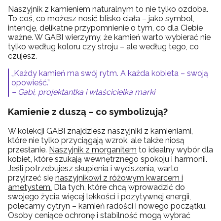
Naszyjnik z kamieniem naturalnym to nie tylko ozdoba.
To coś, co możesz nosić blisko ciała – jako symbol,
intencję, delikatne przypomnienie o tym, co dla Ciebie
ważne. W GABI wierzymy, że kamień warto wybierać nie
tylko według koloru czy stroju – ale według tego, co
czujesz.
„Każdy kamień ma swój rytm. A każda kobieta – swoją
opowieść.”
– Gabi, projektantka i właścicielka marki
Kamienie z duszą – co symbolizują?
W kolekcji GABI znajdziesz naszyjniki z kamieniami,
które nie tylko przyciągają wzrok, ale także niosą
przesłanie.
Naszyjnik z morganitem
to idealny wybór dla
kobiet, które szukają wewnętrznego spokoju i harmonii.
Jeśli potrzebujesz skupienia i wyciszenia, warto
przyjrzeć się
naszyjnikowi z różowym kwarcem i
ametystem.
Dla tych, które chcą wprowadzić do
swojego życia więcej lekkości i pozytywnej energii,
polecamy cytryn – kamień radości i nowego początku.
Osoby ceniące ochronę i stabilność mogą wybrać