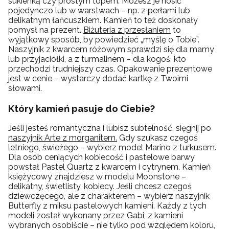
sukienką czy prostym topem. Możesz je nosić
pojedynczo lub w warstwach – np. z perłami lub
delikatnym łańcuszkiem. Kamień to też doskonały
pomysł na prezent.
Biżuteria z przesłaniem
to
wyjątkowy sposób, by powiedzieć „myślę o Tobie”.
Naszyjnik z kwarcem różowym sprawdzi się dla mamy
lub przyjaciółki, a z turmalinem – dla kogoś, kto
przechodzi trudniejszy czas. Opakowanie prezentowe
jest w cenie – wystarczy dodać kartkę z Twoimi
słowami.
Który kamień pasuje do Ciebie?
Jeśli jesteś romantyczna i lubisz subtelność, sięgnij po
naszyjnik Arte z morganitem.
Gdy szukasz czegoś
letniego, świeżego – wybierz model Marino z turkusem.
Dla osób ceniących kobiecość i pastelowe barwy
powstał Pastel Quartz z kwarcem i cytrynem. Kamień
księżycowy znajdziesz w modelu Moonstone –
delikatny, świetlisty, kobiecy. Jeśli chcesz czegoś
dziewczęcego, ale z charakterem – wybierz naszyjnik
Butterfly z miksu pastelowych kamieni. Każdy z tych
modeli został wykonany przez Gabi, z kamieni
wybranych osobiście – nie tylko pod względem koloru,