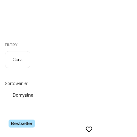
FILTRY
Cena
Koniec filtrów
Lista produktów
Sortowanie:
Domyślne
Bestseller