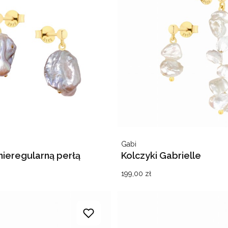
Producent
Gabi
 nieregularną perłą
Kolczyki Gabrielle
Cena
199,00 zł