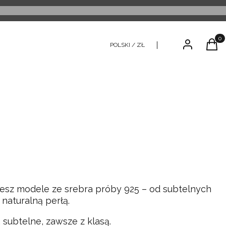
Produ
Zaloguj się
Kosz
POLSKI / ZŁ
ziesz modele ze srebra próby 925 – od subtelnych
 naturalną perłą.
subtelne, zawsze z klasą.