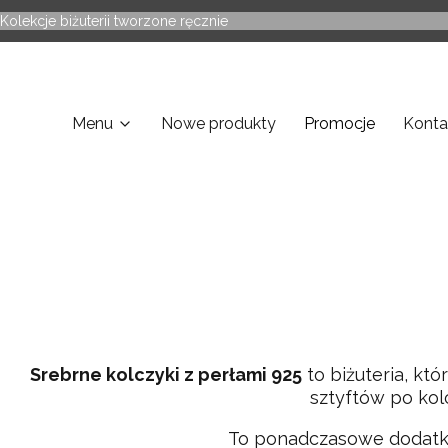
Kolekcje biżuterii tworzone ręcznie
Menu
Nowe produkty
Promocje
Konta
Srebrne kolczyki z perłami 925
to biżuteria, kt
sztyftów po kolc
To ponadczasowe dodatki,