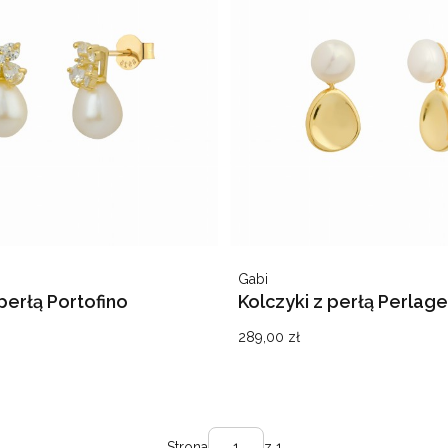
Producent
Gabi
 perłą Portofino
Kolczyki z perłą Perlage
Cena
289,00 zł
Strona
z 1