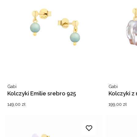
Producent
Producent
Gabi
Gabi
Kolczyki Emilie srebro 925
Kolczyki z
Audrey
Cena
Cena
149,00 zł
199,00 zł