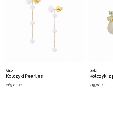
Producent
Producent
Gabi
Gabi
Kolczyki Pearlies
Kolczyki z
Cena
Cena
269,00 zł
219,00 zł