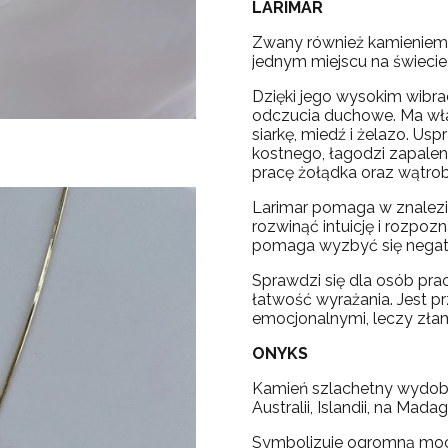
LARIMAR
Zwany również kamieniem 
jednym miejscu na świecie
Dzięki jego wysokim wibr
odczucia duchowe. Ma wła
siarkę, miedź i żelazo. U
kostnego, łagodzi zapalen
pracę żołądka oraz wątrob
Larimar pomaga w znalezi
rozwinąć intuicję i rozpozn
pomaga wyzbyć się negaty
Sprawdzi się dla osób pra
łatwość wyrażania. Jest p
emocjonalnymi, leczy zła
ONYKS
Kamień szlachetny wydoby
Australii, Islandii, na Mad
Symbolizuje ogromną moc,