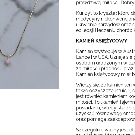
prawdziwej miłości. Dobr
Kunzyt to kryształ który 
medycyny niekonwencjonaln
ukrwienie narządów oraz 
epilepsji i leczeniu chorób 
KAMIEŃ KSIĘŻYCOWY
Kamień występuje w Australi
Lance i w USA. Uznaje się 
osobom urodzonym w czerw
za miłość i płodność oraz
Kamień księżycowy miał b
Wierzy się, że kamień ten
także oczyszcza intuicję,
jest również kamieniem k
miłości. To „kamień tajemn
posiadaniu, wtedy staje s
uzyskać równowagę emocjo
oraz pomaga zaakceptować
Szczególnie ważny jest dl