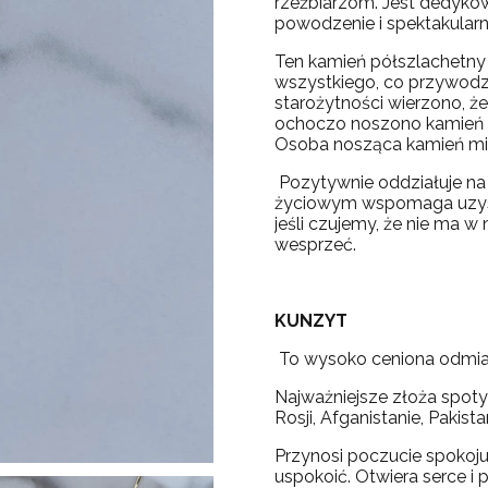
rzeźbiarzom. Jest dedykow
powodzenie i spektakular
Ten kamień półszlachetny
wszystkiego, co przywodzi 
starożytności wierzono, 
ochoczo noszono kamień m
Osoba nosząca kamień mi
Pozytywnie oddziałuje na 
życiowym wspomaga uzyska
jeśli czujemy, że nie ma w
wesprzeć.
KUNZYT
To wysoko ceniona odmia
Najważniejsze złoża spotyk
Rosji, Afganistanie, Pakis
Przynosi poczucie spokoju
uspokoić. Otwiera serce i