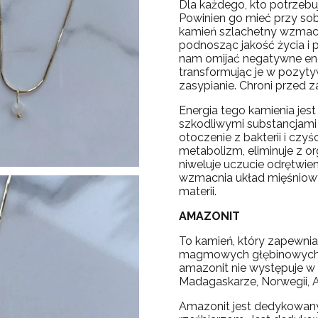
Dla każdego, kto potrzebu
Powinien go mieć przy so
kamień szlachetny wzmacni
podnosząc jakość życia i 
nam omijać negatywne energ
transformując je w pozytyw
zasypianie. Chroni przed z
Energia tego kamienia jest
szkodliwymi substancjami 
otoczenie z bakterii i czy
metabolizm, eliminuje z or
niweluje uczucie odrętwi
wzmacnia układ mięśniowy
materii.
AMAZONIT
To kamień, który zapewnia
magmowych głębinowych. 
amazonit nie występuje w A
Madagaskarze, Norwegii, A
Amazonit jest dedykowan