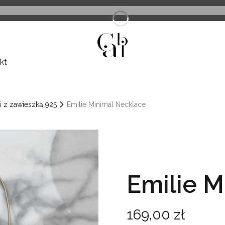
kt
i z zawieszką 925
Emilie Minimal Necklace
Emilie M
Cena
169,00 zł