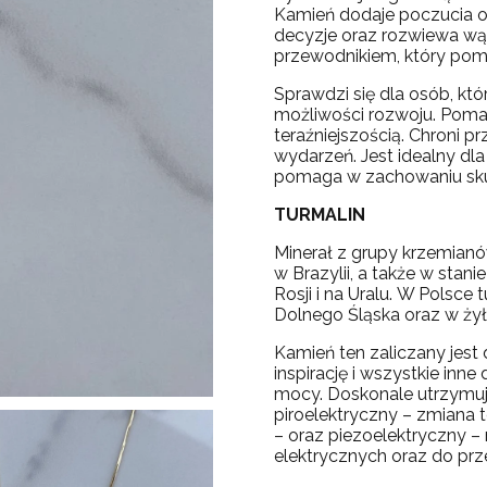
Kamień dodaje poczucia 
decyzje oraz rozwiewa wą
przewodnikiem, który poma
Sprawdzi się dla osób, któ
możliwości rozwoju. Pomag
teraźniejszością. Chroni 
wydarzeń. Jest idealny dla
pomaga w zachowaniu skup
TURMALIN
Minerał z grupy krzemian
w Brazylii, a także w stan
Rosji i na Uralu. W Polsc
Dolnego Śląska oraz w ży
Kamień ten zaliczany jest 
inspirację i wszystkie inn
mocy. Doskonale utrzymuje
piroelektryczny – zmiana
– oraz piezoelektryczny 
elektrycznych oraz do prz