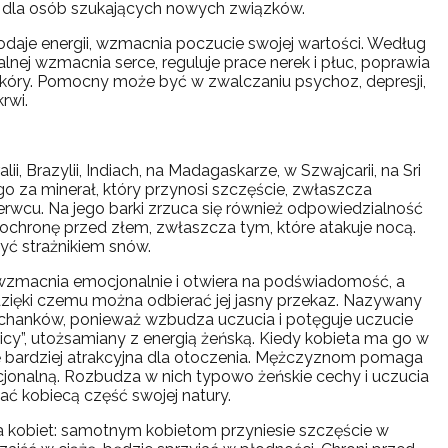
y dla osób szukających nowych związków.
dodaje energii, wzmacnia poczucie swojej wartości. Według
ej wzmacnia serce, reguluje prace nerek i płuc, poprawia
skóry. Pomocny może być w zwalczaniu psychoz, depresji,
krwi.
i, Brazylii, Indiach, na Madagaskarze, w Szwajcarii, na Sri
go za minerał, który przynosi szczęście, zwłaszcza
cu. Na jego barki zrzuca się również odpowiedzialność
 ochronę przed złem, zwłaszcza tym, które atakuje nocą.
yć strażnikiem snów.
 wzmacnia emocjonalnie i otwiera na podświadomość, a
 dzięki czemu można odbierać jej jasny przekaz. Nazywany
ochanków, ponieważ wzbudza uczucia i potęguje uczucie
icy”, utożsamiany z energią żeńską. Kiedy kobieta ma go w
ię bardziej atrakcyjna dla otoczenia. Mężczyznom pomaga
nalną. Rozbudza w nich typowo żeńskie cechy i uczucia
 kobiecą część swojej natury.
a kobiet: samotnym kobietom przyniesie szczęście w