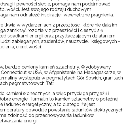
odwagi i pewności siebie, pomaga nam podejmować
tpliwości. Jest swojego rodzaju duchowym
ga nam odnaleźć inspiracje i wewnętrzne pragnienia.
re tkwią w wydarzeniach z przeszłości, które nie dają im
a zamknąć rozdziały z przeszłości i cieszyć się
przed spadkami energii oraz przytłaczającym działaniem
 ludzi zabieganych, studentów, nauczycieli, księgowych -
ienia, cierpliwości.
ów, bardzo ceniony kamień szlachetny. Wydobywany
ie Connecticut w USA, w Afganistanie, na Madagaskarze, w
e turmaliny występują w pegmatytach Gór Sowich, granitach
łach pegmatytowych Tatr.
do kamieni słonecznych, a więc przyciąga przyjaźń i
e dobre energie. Turmalin to kamień szlachetny o potężnej
 ładunek energetyczny, a to dlatego, że jest
 temperatury powoduje powstanie ładunków elektrycznych
– ma zdolność do przechowywania ładunków
etwarzania energii.