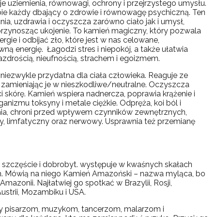
je uziemienia, równowagi, ochrony i przejrzystego umysłu.
bie każdy dbający o zdrowie i równowagę psychiczną. Ten
a, uzdrawia i oczyszcza zarówno ciało jak i umysł,
przynosząc ukojenie. To kamień magiczny, który pozwala
ie i odbijać zło, które jest w nas celowane,
ną energię. Łagodzi stres i niepokój, a także ułatwia
azdrością, nieufnością, strachem i egoizmem.
 niezwykle przydatna dla ciała człowieka. Reaguje ze
zamieniając je w nieszkodliwe/neutralne. Oczyszcza
ści skórę. Kamień wspiera nadnercza, poprawia krążenie i
ganizmu toksyny i metale ciężkie. Odpręża, koi ból i
enia, chroni przed wpływem czynników zewnętrznych,
, limfatyczny oraz nerwowy. Usprawnia też przemianę
 szczęście i dobrobyt. występuje w kwaśnych skałach
Mówią na niego Kamień Amazoński – nazwa myląca, bo
mazonii. Najłatwiej go spotkać w Brazylii, Rosji,
ustrii, Mozambiku i USA.
y pisarzom, muzykom, tancerzom, malarzom i