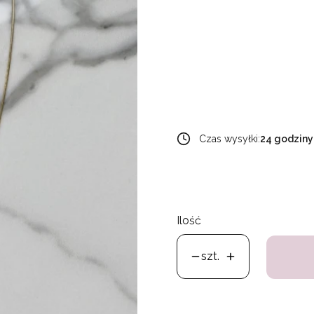
Wybierz wariant produkt
Poszczególne warianty mogą 
*
Kamień naturalny
Wybierz
Czas wysyłki:
24 godziny
Ilość
szt.