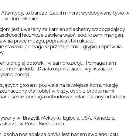
Atlantydy, to bardzo rzadki minerał wydobywany tylko w
 - w Dominikanie.
acjom jest uważany za kamień szlachetny wzbogacający
ściwości lecznicze zawiera wapń, sód, krzem, mangan,
sprawnia pracę mózgu, poprawia stan układu
ie stawów, pomaga w przeziębieniu i grypie, usprawnia
y.
eniu drugiej połówki i w samorozwoju. Pomaga nam
ać intencje ludzi. Działa uspokajająco, wyciszająco,
wnej energii.
cujących głosem, pozwala na łatwiejszą komunikację,
rzeznaczony dla kobiet w ciąży, osób z problemami
mane serce, pomaga odbudować relacje z innymi ludźmi.
wany w Brazylii, Meksyku, Egipcie, USA, Kanadzie,
agaskarze, w Rosji i Niemczech.
 osoba posiadająca onyks jest panem swojego losu.