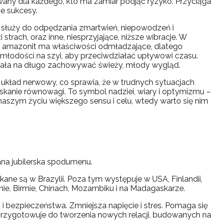
any dla każdego, kto ma zamiar podjąć ryzyko. Przyciąga
ne sukcesy.
 służy do odpędzania zmartwień, niepowodzeń i
strach, oraz inne, niesprzyjające, niższe wibracje. W
że amazonit ma właściwości odmładzające, dlatego
łodości na szyi, aby przeciwdziałać upływowi czasu.
ała na długo zachowywać świeży, młody wygląd.
układ nerwowy, co sprawia, że w trudnych sytuacjach
nie równowagi. To symbol nadziei, wiary i optymizmu –
 naszym życiu większego sensu i celu, wtedy warto się nim
na jubilerska spodumenu.
ane są w Brazylii. Poza tym występuje w USA, Finlandii,
tanie, Birmie, Chinach, Mozambiku i na Madagaskarze.
 i bezpieczeństwa. Zmniejsza napięcie i stres. Pomaga się
 przygotowuje do tworzenia nowych relacji, budowanych na