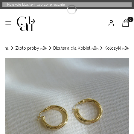
Kolekcje biżuterii tworzone ręcznie
Produ
Menu
Zaloguj się
Kosz
Menu
Złoto próby 585
Biżuteria dla Kobiet 585
Kolczyki 585