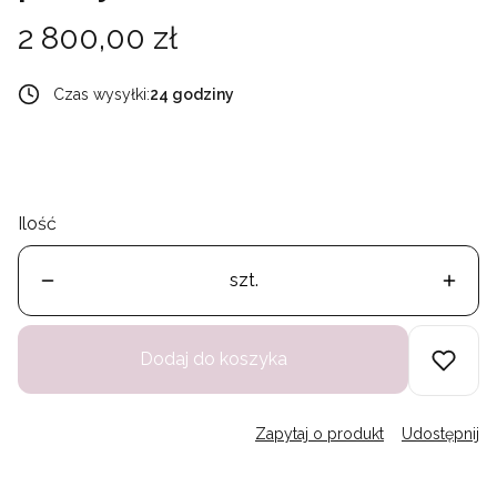
Cena
2 800,00 zł
Czas wysyłki:
24 godziny
Ilość
szt.
Dodaj do koszyka
Zapytaj o produkt
Udostępnij