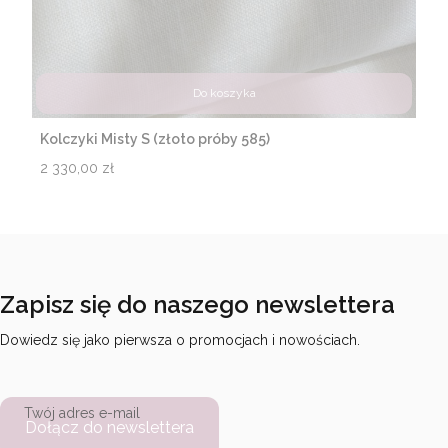
Do koszyka
Kolczyki Misty S (złoto próby 585)
Cena
2 330,00 zł
Zapisz się do naszego newslettera
Dowiedz się jako pierwsza o promocjach i nowościach.
Twój adres e-mail
Dołącz do newslettera