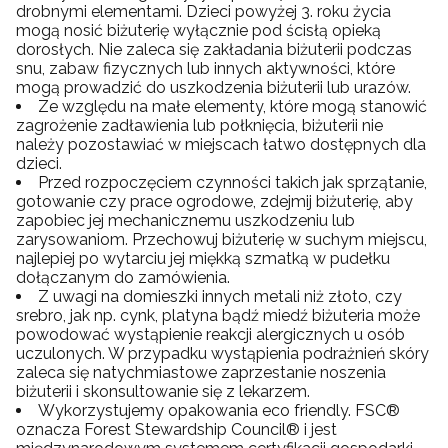
drobnymi elementami. Dzieci powyżej 3. roku życia
mogą nosić biżuterię wyłącznie pod ścisłą opieką
dorosłych. Nie zaleca się zakładania biżuterii podczas
snu, zabaw fizycznych lub innych aktywności, które
mogą prowadzić do uszkodzenia biżuterii lub urazów.
Ze względu na małe elementy, które mogą stanowić
zagrożenie zadławienia lub połknięcia, biżuterii nie
należy pozostawiać w miejscach łatwo dostępnych dla
dzieci.
Przed rozpoczęciem czynności takich jak sprzątanie,
gotowanie czy prace ogrodowe, zdejmij biżuterię, aby
zapobiec jej mechanicznemu uszkodzeniu lub
zarysowaniom. Przechowuj biżuterię w suchym miejscu,
najlepiej po wytarciu jej miękką szmatką w pudełku
dołączanym do zamówienia.
Z uwagi na domieszki innych metali niż złoto, czy
srebro, jak np. cynk, platyna bądź miedź biżuteria może
powodować wystąpienie reakcji alergicznych u osób
uczulonych. W przypadku wystąpienia podrażnień skóry
zaleca się natychmiastowe zaprzestanie noszenia
biżuterii i skonsultowanie się z lekarzem.
Wykorzystujemy opakowania eco friendly. FSC®
oznacza Forest Stewardship Council® i jest