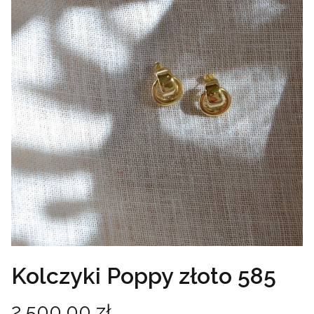
Kolczyki Poppy złoto 585
Cena
2 500,00 zł