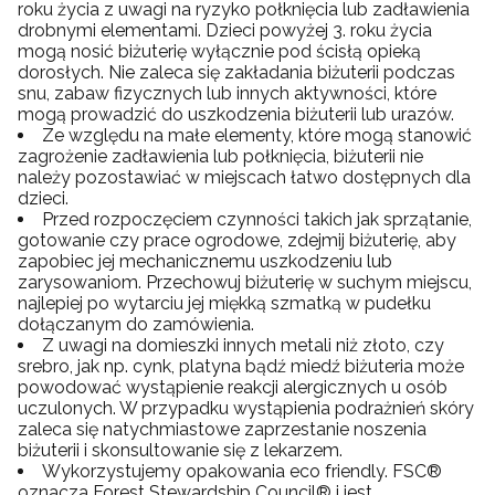
roku życia z uwagi na ryzyko połknięcia lub zadławienia
drobnymi elementami. Dzieci powyżej 3. roku życia
mogą nosić biżuterię wyłącznie pod ścisłą opieką
dorosłych. Nie zaleca się zakładania biżuterii podczas
snu, zabaw fizycznych lub innych aktywności, które
mogą prowadzić do uszkodzenia biżuterii lub urazów.
Ze względu na małe elementy, które mogą stanowić
zagrożenie zadławienia lub połknięcia, biżuterii nie
należy pozostawiać w miejscach łatwo dostępnych dla
dzieci.
Przed rozpoczęciem czynności takich jak sprzątanie,
gotowanie czy prace ogrodowe, zdejmij biżuterię, aby
zapobiec jej mechanicznemu uszkodzeniu lub
zarysowaniom. Przechowuj biżuterię w suchym miejscu,
najlepiej po wytarciu jej miękką szmatką w pudełku
dołączanym do zamówienia.
Z uwagi na domieszki innych metali niż złoto, czy
srebro, jak np. cynk, platyna bądź miedź biżuteria może
powodować wystąpienie reakcji alergicznych u osób
uczulonych. W przypadku wystąpienia podrażnień skóry
zaleca się natychmiastowe zaprzestanie noszenia
biżuterii i skonsultowanie się z lekarzem.
Wykorzystujemy opakowania eco friendly. FSC®
oznacza Forest Stewardship Council® i jest