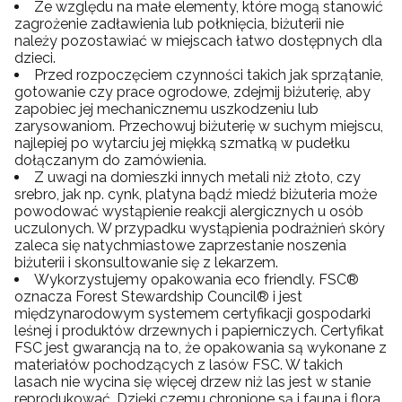
Ze względu na małe elementy, które mogą stanowić
zagrożenie zadławienia lub połknięcia, biżuterii nie
należy pozostawiać w miejscach łatwo dostępnych dla
dzieci.
Przed rozpoczęciem czynności takich jak sprzątanie,
gotowanie czy prace ogrodowe, zdejmij biżuterię, aby
zapobiec jej mechanicznemu uszkodzeniu lub
zarysowaniom. Przechowuj biżuterię w suchym miejscu,
najlepiej po wytarciu jej miękką szmatką w pudełku
dołączanym do zamówienia.
Z uwagi na domieszki innych metali niż złoto, czy
srebro, jak np. cynk, platyna bądź miedź biżuteria może
powodować wystąpienie reakcji alergicznych u osób
uczulonych. W przypadku wystąpienia podrażnień skóry
zaleca się natychmiastowe zaprzestanie noszenia
biżuterii i skonsultowanie się z lekarzem.
Wykorzystujemy opakowania eco friendly. FSC®
oznacza Forest Stewardship Council® i jest
międzynarodowym systemem certyfikacji gospodarki
leśnej i produktów drzewnych i papierniczych. Certyfikat
FSC jest gwarancją na to, że opakowania są wykonane z
materiałów pochodzących z lasów FSC. W takich
lasach nie wycina się więcej drzew niż las jest w stanie
reprodukować. Dzięki czemu chronione są i fauna i flora,