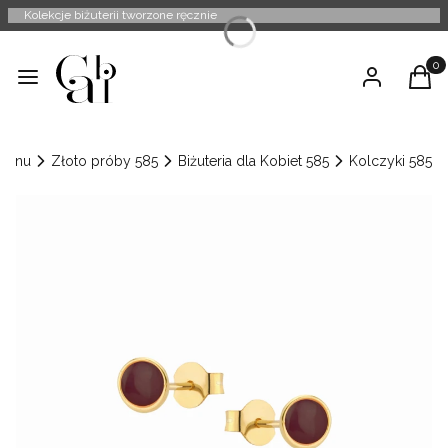
Kolekcje biżuterii tworzone ręcznie
Produ
Menu
Zaloguj się
Kosz
Menu
Złoto próby 585
Biżuteria dla Kobiet 585
Kolczyki 585