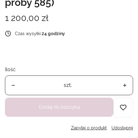
próby 585)
Cena
1 200,00 zł
Czas wysyłki:
24 godziny
Ilość
szt.
Dodaj do koszyka
Zapytaj o produkt
Udostępnij