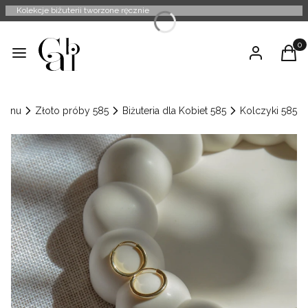
Kolekcje biżuterii tworzone ręcznie
Produ
Menu
Zaloguj się
Kosz
Menu
Złoto próby 585
Biżuteria dla Kobiet 585
Kolczyki 585