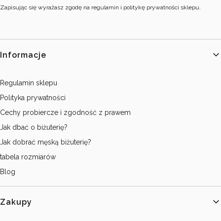
Zapisując się wyrażasz zgodę na regulamin i politykę prywatności sklepu.
Linki w stopce
Informacje
Regulamin sklepu
Polityka prywatności
Cechy probiercze i zgodność z prawem
Jak dbać o biżuterię?
Jak dobrać męską biżuterię?
tabela rozmiarów
Blog
Zakupy