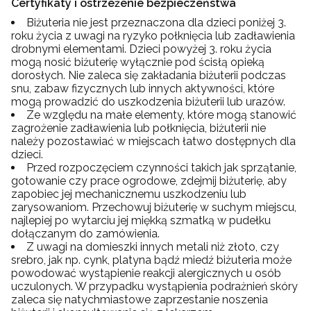
Certyfikaty i ostrzeżenie bezpieczeństwa
Biżuteria nie jest przeznaczona dla dzieci poniżej 3.
roku życia z uwagi na ryzyko połknięcia lub zadławienia
drobnymi elementami. Dzieci powyżej 3. roku życia
mogą nosić biżuterię wyłącznie pod ścisłą opieką
dorosłych. Nie zaleca się zakładania biżuterii podczas
snu, zabaw fizycznych lub innych aktywności, które
mogą prowadzić do uszkodzenia biżuterii lub urazów.
Ze względu na małe elementy, które mogą stanowić
zagrożenie zadławienia lub połknięcia, biżuterii nie
należy pozostawiać w miejscach łatwo dostępnych dla
dzieci.
Przed rozpoczęciem czynności takich jak sprzątanie,
gotowanie czy prace ogrodowe, zdejmij biżuterię, aby
zapobiec jej mechanicznemu uszkodzeniu lub
zarysowaniom. Przechowuj biżuterię w suchym miejscu,
najlepiej po wytarciu jej miękką szmatką w pudełku
dołączanym do zamówienia.
Z uwagi na domieszki innych metali niż złoto, czy
srebro, jak np. cynk, platyna bądź miedź biżuteria może
powodować wystąpienie reakcji alergicznych u osób
uczulonych. W przypadku wystąpienia podrażnień skóry
zaleca się natychmiastowe zaprzestanie noszenia