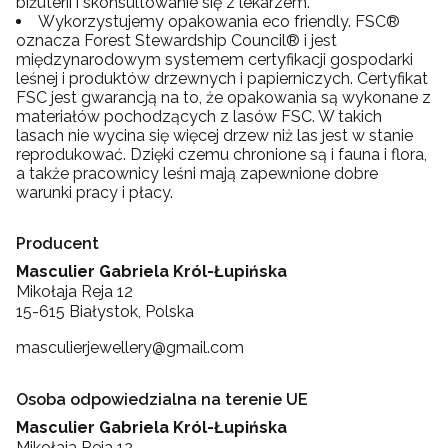
biżuterii i skonsultowanie się z lekarzem.
Wykorzystujemy opakowania eco friendly. FSC®
oznacza Forest Stewardship Council® i jest
międzynarodowym systemem certyfikacji gospodarki
leśnej i produktów drzewnych i papierniczych. Certyfikat
FSC jest gwarancją na to, że opakowania są wykonane z
materiałów pochodzących z lasów FSC. W takich
lasach nie wycina się więcej drzew niż las jest w stanie
reprodukować. Dzięki czemu chronione są i fauna i flora,
a także pracownicy leśni mają zapewnione dobre
warunki pracy i płacy.
Producent
Masculier Gabriela Król-Łupińska
Mikołaja Reja 12
15-615 Białystok, Polska
masculierjewellery@gmail.com
Osoba odpowiedzialna na terenie UE
Masculier Gabriela Król-Łupińska
Mikołaja Reja 12