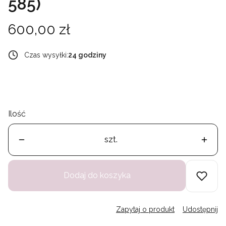
585)
Cena
600,00 zł
Czas wysyłki:
24 godziny
Ilość
szt.
Dodaj do koszyka
Zapytaj o produkt
Udostępnij