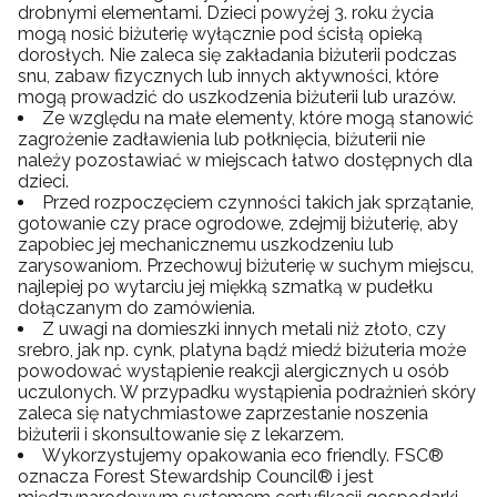
drobnymi elementami. Dzieci powyżej 3. roku życia
mogą nosić biżuterię wyłącznie pod ścisłą opieką
dorosłych. Nie zaleca się zakładania biżuterii podczas
snu, zabaw fizycznych lub innych aktywności, które
mogą prowadzić do uszkodzenia biżuterii lub urazów.
Ze względu na małe elementy, które mogą stanowić
zagrożenie zadławienia lub połknięcia, biżuterii nie
należy pozostawiać w miejscach łatwo dostępnych dla
dzieci.
Przed rozpoczęciem czynności takich jak sprzątanie,
gotowanie czy prace ogrodowe, zdejmij biżuterię, aby
zapobiec jej mechanicznemu uszkodzeniu lub
zarysowaniom. Przechowuj biżuterię w suchym miejscu,
najlepiej po wytarciu jej miękką szmatką w pudełku
dołączanym do zamówienia.
Z uwagi na domieszki innych metali niż złoto, czy
srebro, jak np. cynk, platyna bądź miedź biżuteria może
powodować wystąpienie reakcji alergicznych u osób
uczulonych. W przypadku wystąpienia podrażnień skóry
zaleca się natychmiastowe zaprzestanie noszenia
biżuterii i skonsultowanie się z lekarzem.
Wykorzystujemy opakowania eco friendly. FSC®
oznacza Forest Stewardship Council® i jest