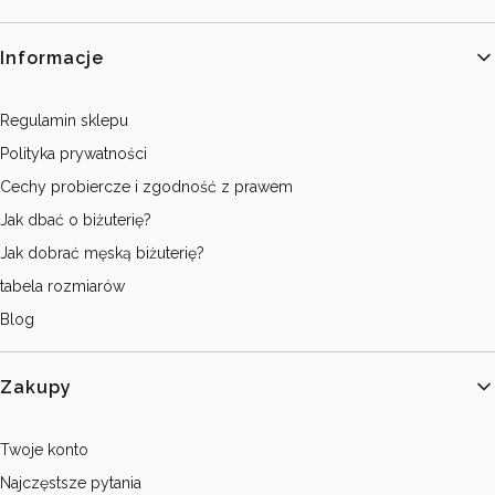
Linki w stopce
Informacje
Regulamin sklepu
Polityka prywatności
Cechy probiercze i zgodność z prawem
Jak dbać o biżuterię?
Jak dobrać męską biżuterię?
tabela rozmiarów
Blog
Zakupy
Twoje konto
Najczęstsze pytania