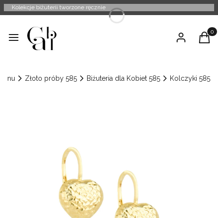
Kolekcje biżuterii tworzone ręcznie
Produ
Menu
Zaloguj się
Kosz
Menu
Złoto próby 585
Biżuteria dla Kobiet 585
Kolczyki 585