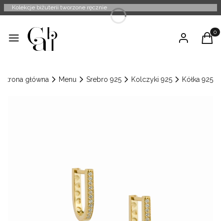
Kolekcje biżuterii tworzone ręcznie
Produ
Menu
Zaloguj się
Kosz
Strona główna
Menu
Srebro 925
Kolczyki 925
Kółka 925