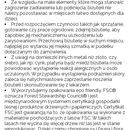
Ze względu na małe elementy, które mogą stanowić
zagrożenie zadławienia lub połknięcia, biżuterii nie
należy pozostawiać w miejscach łatwo dostępnych dla
dzieci.
Przed rozpoczęciem czynności takich jak sprzątanie,
gotowanie czy prace ogrodowe, zdejmij biżuterię, aby
zapobiec jej mechanicznemu uszkodzeniu lub
zarysowaniom. Przechowuj biżuterię w suchym miejscu,
najlepiej po wytarciu jej miękką szmatką w pudełku
dołączanym do zamówienia.
Z uwagi na domieszki innych metali niż złoto, czy
srebro, jak np. cynk, platyna bądź miedź biżuteria może
powodować wystąpienie reakcji alergicznych u osób
uczulonych. W przypadku wystąpienia podrażnień skóry
zaleca się natychmiastowe zaprzestanie noszenia
biżuterii i skonsultowanie się z lekarzem.
Wykorzystujemy opakowania eco friendly. FSC®
oznacza Forest Stewardship Council® i jest
międzynarodowym systemem certyfikacji gospodarki
leśnej i produktów drzewnych i papierniczych. Certyfikat
FSC jest gwarancją na to, że opakowania są wykonane z
materiałów pochodzących z lasów FSC. W takich
lasach nie wycina się więcej drzew niż las jest w stanie
reprodukować. Dzięki czemu chronione są i fauna i flora,