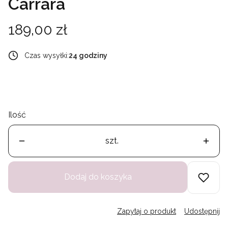
Carrara
Cena
189,00 zł
Czas wysyłki:
24 godziny
Ilość
szt.
Dodaj do koszyka
Zapytaj o produkt
Udostępnij