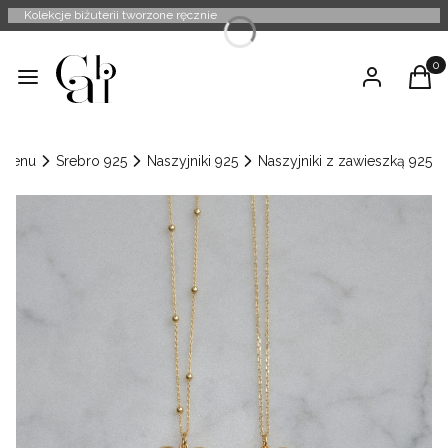
Kolekcje biżuterii tworzone ręcznie
Produ
Menu
Zaloguj się
Kosz
Menu
Srebro 925
Naszyjniki 925
Naszyjniki z zawieszką 925