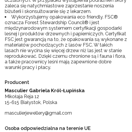
uczulonych. W przypadku wystąpienia podrażnień skóry
zaleca się natychmiastowe zaprzestanie noszenia
biżuterii i skonsultowanie się z lekarzem.
Wykorzystujemy opakowania eco friendly. FSC®
oznacza Forest Stewardship Council® i jest
międzynarodowym systemem certyfikacji gospodarki
leśnej i produktów drzewnych i papierniczych. Certyfikat
FSC jest gwarancją na to, że opakowania są wykonane z
materiałów pochodzących z lasów FSC. W takich
lasach nie wycina się więcej drzew niż las jest w stanie
reprodukować. Dzięki czemu chronione są i fauna i flora,
a także pracownicy leśni mają zapewnione dobre
warunki pracy i płacy.
Producent
Masculier Gabriela Król-Łupińska
Mikołaja Reja 12
15-615 Białystok, Polska
masculierjewellery@gmail.com
Osoba odpowiedzialna na terenie UE