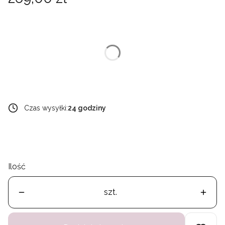
Wybierz wariant produktu:
Poszczególne warianty mogą różnić się ceną
*
wybierz łańcuszek
Wybierz
Czas wysyłki:
24 godziny
Ilość
szt.