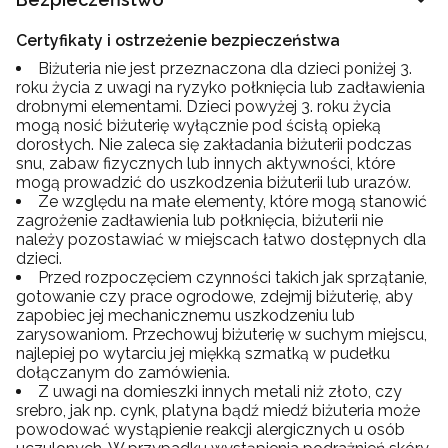
Certyfikaty i ostrzeżenie bezpieczeństwa
Biżuteria nie jest przeznaczona dla dzieci poniżej 3.
roku życia z uwagi na ryzyko połknięcia lub zadławienia
drobnymi elementami. Dzieci powyżej 3. roku życia
mogą nosić biżuterię wyłącznie pod ścisłą opieką
dorosłych. Nie zaleca się zakładania biżuterii podczas
snu, zabaw fizycznych lub innych aktywności, które
mogą prowadzić do uszkodzenia biżuterii lub urazów.
Ze względu na małe elementy, które mogą stanowić
zagrożenie zadławienia lub połknięcia, biżuterii nie
należy pozostawiać w miejscach łatwo dostępnych dla
dzieci.
Przed rozpoczęciem czynności takich jak sprzątanie,
gotowanie czy prace ogrodowe, zdejmij biżuterię, aby
zapobiec jej mechanicznemu uszkodzeniu lub
zarysowaniom. Przechowuj biżuterię w suchym miejscu,
najlepiej po wytarciu jej miękką szmatką w pudełku
dołączanym do zamówienia.
Z uwagi na domieszki innych metali niż złoto, czy
srebro, jak np. cynk, platyna bądź miedź biżuteria może
powodować wystąpienie reakcji alergicznych u osób