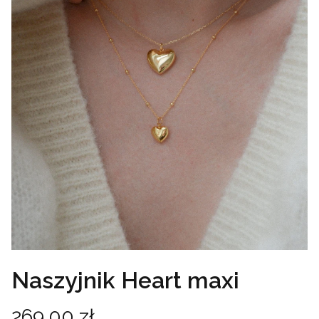
Naszyjnik Heart maxi
Cena
269,00 zł