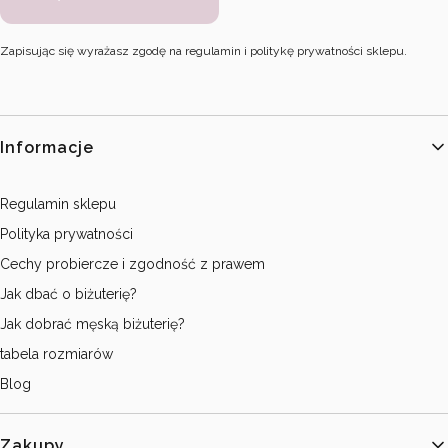
Zapisując się wyrażasz zgodę na regulamin i politykę prywatności sklepu.
Linki w stopce
Informacje
Regulamin sklepu
Polityka prywatności
Cechy probiercze i zgodność z prawem
Jak dbać o biżuterię?
Jak dobrać męską biżuterię?
tabela rozmiarów
Blog
Zakupy