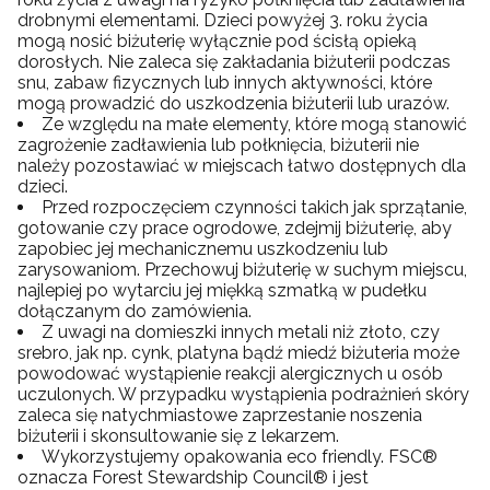
drobnymi elementami. Dzieci powyżej 3. roku życia
mogą nosić biżuterię wyłącznie pod ścisłą opieką
dorosłych. Nie zaleca się zakładania biżuterii podczas
snu, zabaw fizycznych lub innych aktywności, które
mogą prowadzić do uszkodzenia biżuterii lub urazów.
Ze względu na małe elementy, które mogą stanowić
zagrożenie zadławienia lub połknięcia, biżuterii nie
należy pozostawiać w miejscach łatwo dostępnych dla
dzieci.
Przed rozpoczęciem czynności takich jak sprzątanie,
gotowanie czy prace ogrodowe, zdejmij biżuterię, aby
zapobiec jej mechanicznemu uszkodzeniu lub
zarysowaniom. Przechowuj biżuterię w suchym miejscu,
najlepiej po wytarciu jej miękką szmatką w pudełku
dołączanym do zamówienia.
Z uwagi na domieszki innych metali niż złoto, czy
srebro, jak np. cynk, platyna bądź miedź biżuteria może
powodować wystąpienie reakcji alergicznych u osób
uczulonych. W przypadku wystąpienia podrażnień skóry
zaleca się natychmiastowe zaprzestanie noszenia
biżuterii i skonsultowanie się z lekarzem.
Wykorzystujemy opakowania eco friendly. FSC®
oznacza Forest Stewardship Council® i jest