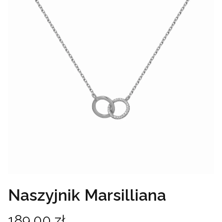
Naszyjnik Marsilliana
Cena
189,00 zł