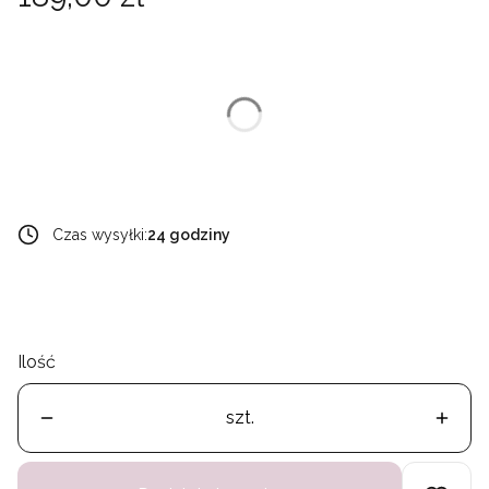
Wybierz wariant produktu:
Poszczególne warianty mogą różnić się ceną
*
materiał
Wybierz
Czas wysyłki:
24 godziny
Ilość
szt.