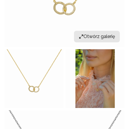
Otwórz galerię