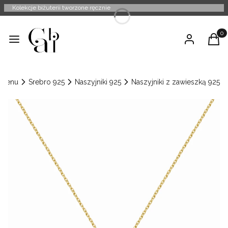
Kolekcje biżuterii tworzone ręcznie
Produ
Menu
Zaloguj się
Kosz
Menu
Srebro 925
Naszyjniki 925
Naszyjniki z zawieszką 925