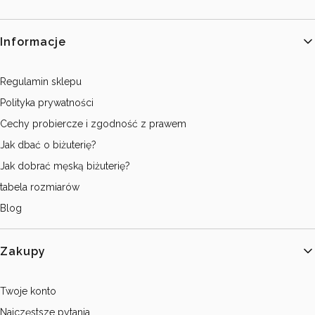
Linki w stopce
Informacje
Regulamin sklepu
Polityka prywatności
Cechy probiercze i zgodność z prawem
Jak dbać o biżuterię?
Jak dobrać męską biżuterię?
tabela rozmiarów
Blog
Zakupy
Twoje konto
Najczęstsze pytania