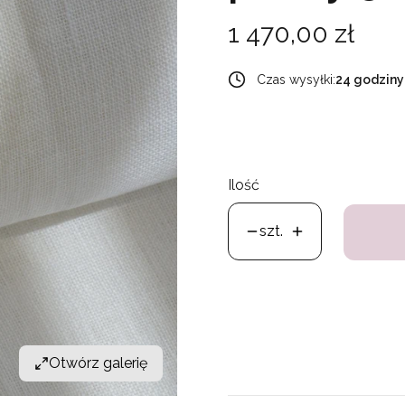
Cena
1 470,00 zł
Czas wysyłki:
24 godziny
Ilość
szt.
Otwórz galerię