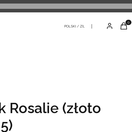
Produ
Zaloguj się
Kosz
POLSKI / ZŁ
k Rosalie (złoto
5)