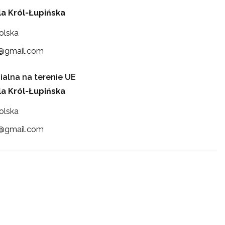
la Król-Łupińska
olska
y@gmail.com
alna na terenie UE
la Król-Łupińska
olska
y@gmail.com