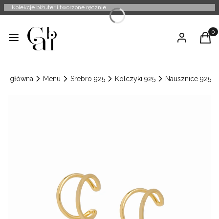
Kolekcje biżuterii tworzone ręcznie
Produ
Menu
Zaloguj się
Kosz
ona główna
Menu
Srebro 925
Kolczyki 925
Nausznice 925