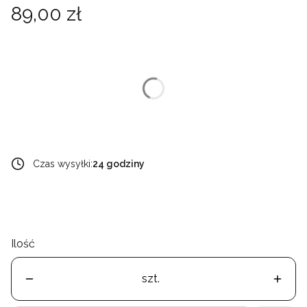
Cena
89,00 zł
Wybierz wariant produktu:
Poszczególne warianty mogą różnić się ceną
*
Wybierz wariant
Wybierz
Czas wysyłki:
24 godziny
Ilość
szt.