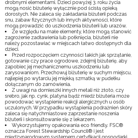
drobnymi elementami. Dzieci powyżej 3. roku życia
mogą nosić biżuterię wyłącznie pod ścisłą opieką
dorosłych. Nie zaleca się zakładania biżuterii podczas
snu, zabaw fizycznych lub innych aktywności, które
mogą prowadzić do uszkodzenia biżuterii lub urazów.
Ze względu na małe elementy, które mogą stanowić
zagrożenie zadławienia lub połknięcia, biżuterii nie
należy pozostawiać w miejscach łatwo dostępnych dla
dzieci.
Przed rozpoczęciem czynności takich jak sprzątanie,
gotowanie czy prace ogrodowe, zdejmij biżuterię, aby
zapobiec jej mechanicznemu uszkodzeniu lub
zarysowaniom. Przechowuj biżuterię w suchym miejscu,
najlepiej po wytarciu jej miękką szmatką w pudełku
dołączanym do zamówienia.
Z uwagi na domieszki innych metali niż złoto, czy
srebro, jak np. cynk, platyna bądź miedź biżuteria może
powodować wystąpienie reakcji alergicznych u osób
uczulonych. W przypadku wystąpienia podrażnień skóry
zaleca się natychmiastowe zaprzestanie noszenia
biżuterii i skonsultowanie się z lekarzem.
Wykorzystujemy opakowania eco friendly. FSC®
oznacza Forest Stewardship Council® i jest
międzynarodowym systemem certyfikacji gospodarki