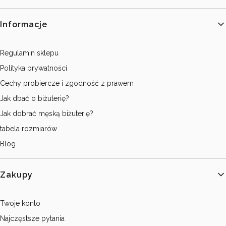
Linki w stopce
Informacje
Regulamin sklepu
Polityka prywatności
Cechy probiercze i zgodność z prawem
Jak dbać o biżuterię?
Jak dobrać męską biżuterię?
tabela rozmiarów
Blog
Zakupy
Twoje konto
Najczęstsze pytania