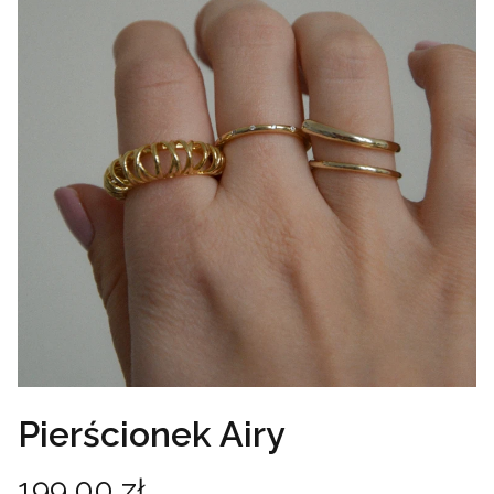
Pierścionek Airy
Cena
199,00 zł