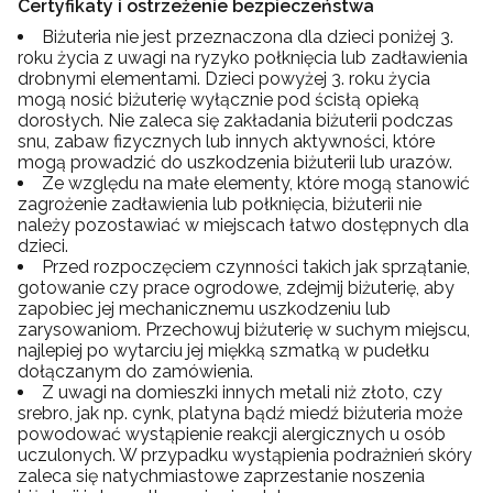
Certyfikaty i ostrzeżenie bezpieczeństwa
Biżuteria nie jest przeznaczona dla dzieci poniżej 3.
roku życia z uwagi na ryzyko połknięcia lub zadławienia
drobnymi elementami. Dzieci powyżej 3. roku życia
mogą nosić biżuterię wyłącznie pod ścisłą opieką
dorosłych. Nie zaleca się zakładania biżuterii podczas
snu, zabaw fizycznych lub innych aktywności, które
mogą prowadzić do uszkodzenia biżuterii lub urazów.
Ze względu na małe elementy, które mogą stanowić
zagrożenie zadławienia lub połknięcia, biżuterii nie
należy pozostawiać w miejscach łatwo dostępnych dla
dzieci.
Przed rozpoczęciem czynności takich jak sprzątanie,
gotowanie czy prace ogrodowe, zdejmij biżuterię, aby
zapobiec jej mechanicznemu uszkodzeniu lub
zarysowaniom. Przechowuj biżuterię w suchym miejscu,
najlepiej po wytarciu jej miękką szmatką w pudełku
dołączanym do zamówienia.
Z uwagi na domieszki innych metali niż złoto, czy
srebro, jak np. cynk, platyna bądź miedź biżuteria może
powodować wystąpienie reakcji alergicznych u osób
uczulonych. W przypadku wystąpienia podrażnień skóry
zaleca się natychmiastowe zaprzestanie noszenia