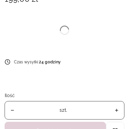
Wybierz wariant produktu:
Poszczególne warianty mogą różnić się ceną
*
rozmiar
Wybierz
Czas wysyłki:
24 godziny
Ilość
szt.