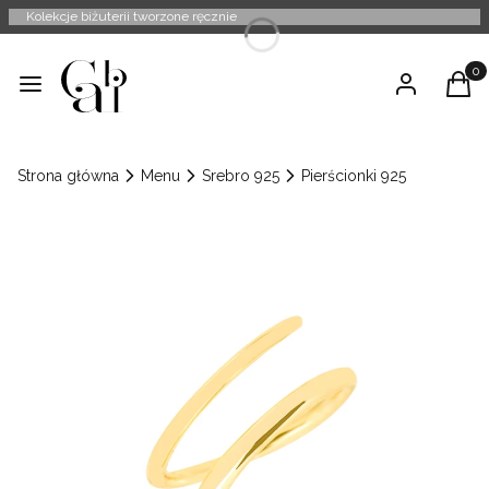
Kolekcje biżuterii tworzone ręcznie
Produ
Menu
Zaloguj się
Kosz
Strona główna
Menu
Srebro 925
Pierścionki 925