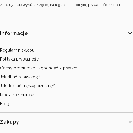
Zapisując się wyrażasz zgodę na regulamin i politykę prywatności sklepu.
Linki w stopce
Informacje
Regulamin sklepu
Polityka prywatności
Cechy probiercze i zgodność z prawem
Jak dbać o biżuterię?
Jak dobrać męską biżuterię?
tabela rozmiarów
Blog
Zakupy