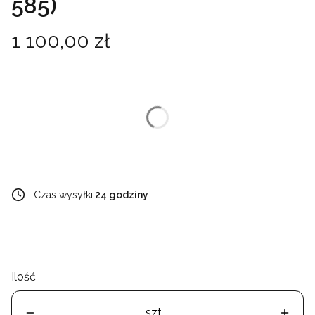
585)
Cena
1 100,00 zł
Wybierz wariant produktu:
Poszczególne warianty mogą różnić się ceną
*
rozmiar
Wybierz
Czas wysyłki:
24 godziny
Ilość
szt.