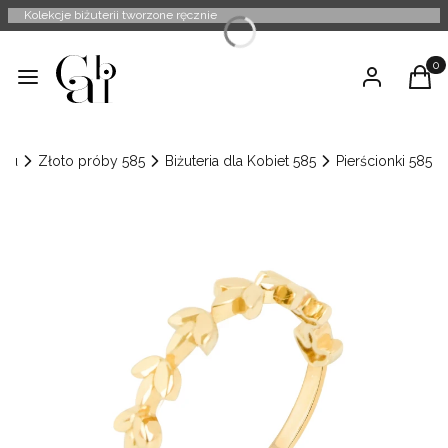
Kolekcje biżuterii tworzone ręcznie
Produ
Menu
Zaloguj się
Kosz
nu
Złoto próby 585
Biżuteria dla Kobiet 585
Pierścionki 585