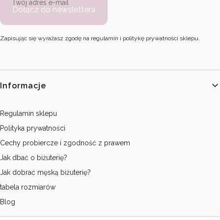
Twój adres e-mail
Dołącz do newslettera
Zapisując się wyrażasz zgodę na regulamin i politykę prywatności sklepu.
Linki w stopce
Informacje
Regulamin sklepu
Polityka prywatności
Cechy probiercze i zgodność z prawem
Jak dbać o biżuterię?
Jak dobrać męską biżuterię?
tabela rozmiarów
Blog