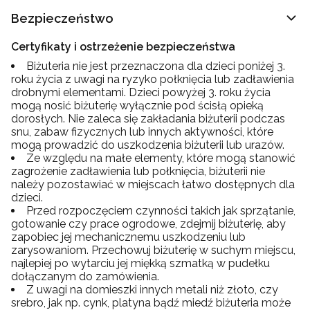
Bezpieczeństwo
Certyfikaty i ostrzeżenie bezpieczeństwa
Biżuteria nie jest przeznaczona dla dzieci poniżej 3.
roku życia z uwagi na ryzyko połknięcia lub zadławienia
drobnymi elementami. Dzieci powyżej 3. roku życia
mogą nosić biżuterię wyłącznie pod ścisłą opieką
dorosłych. Nie zaleca się zakładania biżuterii podczas
snu, zabaw fizycznych lub innych aktywności, które
mogą prowadzić do uszkodzenia biżuterii lub urazów.
Ze względu na małe elementy, które mogą stanowić
zagrożenie zadławienia lub połknięcia, biżuterii nie
należy pozostawiać w miejscach łatwo dostępnych dla
dzieci.
Przed rozpoczęciem czynności takich jak sprzątanie,
gotowanie czy prace ogrodowe, zdejmij biżuterię, aby
zapobiec jej mechanicznemu uszkodzeniu lub
zarysowaniom. Przechowuj biżuterię w suchym miejscu,
najlepiej po wytarciu jej miękką szmatką w pudełku
dołączanym do zamówienia.
Z uwagi na domieszki innych metali niż złoto, czy
srebro, jak np. cynk, platyna bądź miedź biżuteria może