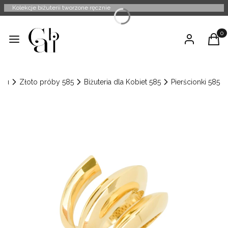
Kolekcje biżuterii tworzone ręcznie
Produ
Menu
Zaloguj się
Kosz
nu
Złoto próby 585
Biżuteria dla Kobiet 585
Pierścionki 585