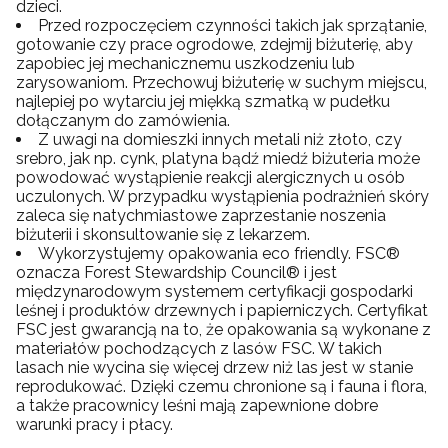
dzieci.
Przed rozpoczęciem czynności takich jak sprzątanie,
gotowanie czy prace ogrodowe, zdejmij biżuterię, aby
zapobiec jej mechanicznemu uszkodzeniu lub
zarysowaniom. Przechowuj biżuterię w suchym miejscu,
najlepiej po wytarciu jej miękką szmatką w pudełku
dołączanym do zamówienia.
Z uwagi na domieszki innych metali niż złoto, czy
srebro, jak np. cynk, platyna bądź miedź biżuteria może
powodować wystąpienie reakcji alergicznych u osób
uczulonych. W przypadku wystąpienia podrażnień skóry
zaleca się natychmiastowe zaprzestanie noszenia
biżuterii i skonsultowanie się z lekarzem.
Wykorzystujemy opakowania eco friendly. FSC®
oznacza Forest Stewardship Council® i jest
międzynarodowym systemem certyfikacji gospodarki
leśnej i produktów drzewnych i papierniczych. Certyfikat
FSC jest gwarancją na to, że opakowania są wykonane z
materiałów pochodzących z lasów FSC. W takich
lasach nie wycina się więcej drzew niż las jest w stanie
reprodukować. Dzięki czemu chronione są i fauna i flora,
a także pracownicy leśni mają zapewnione dobre
warunki pracy i płacy.