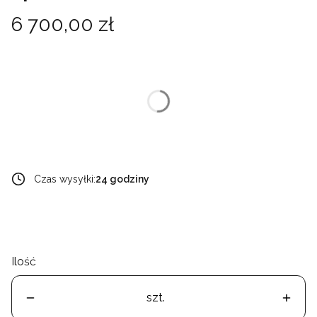
Cena
6 700,00 zł
Wybierz wariant produktu:
Poszczególne warianty mogą różnić się ceną
*
rozmiar
Wybierz
Czas wysyłki:
24 godziny
Ilość
szt.