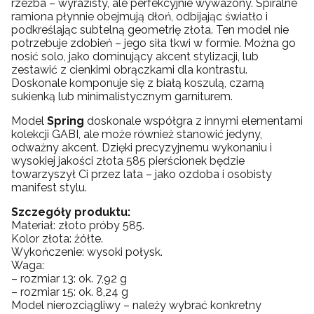
rzeźba – wyrazisty, ale perfekcyjnie wyważony. Spiralne
ramiona płynnie obejmują dłoń, odbijając światło i
podkreślając subtelną geometrię złota. Ten model nie
potrzebuje zdobień – jego siła tkwi w formie. Można go
nosić solo, jako dominujący akcent stylizacji, lub
zestawić z cienkimi obrączkami dla kontrastu.
Doskonale komponuje się z białą koszulą, czarną
sukienką lub minimalistycznym garniturem.
Model
Spring
doskonale współgra z innymi elementami
kolekcji GABI, ale może również stanowić jedyny,
odważny akcent. Dzięki precyzyjnemu wykonaniu i
wysokiej jakości złota 585 pierścionek będzie
towarzyszył Ci przez lata – jako ozdoba i osobisty
manifest stylu.
Szczegóły produktu:
Materiał: złoto próby 585.
Kolor złota: żółte.
Wykończenie: wysoki połysk.
Waga:
– rozmiar 13: ok. 7,92 g
– rozmiar 15: ok. 8,24 g
Model nierozciągliwy – należy wybrać konkretny