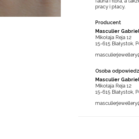
fauna i flora, a t
pracy i płacy.
Producent
Masculier Gabrie
Mikołaja Reja 12
15-615 Białystok, P
masculierjeweller
Osoba odpowiedzi
Masculier Gabrie
Mikołaja Reja 12
15-615 Białystok, P
masculierjeweller