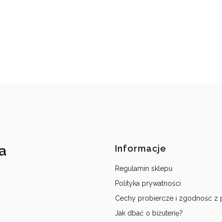
a
Linki w s
Informacje
Regulamin sklepu
Polityka prywatności
Cechy probiercze i zgodność z
Jak dbać o biżuterię?