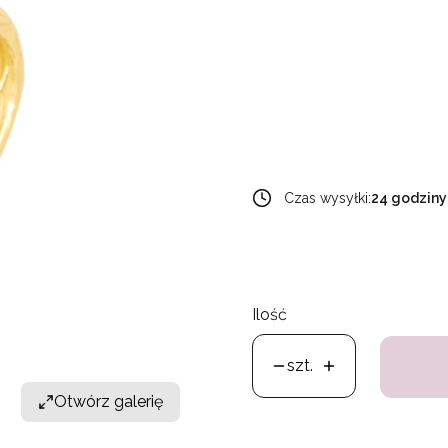
Wybierz wariant produkt
Poszczególne warianty mogą 
*
rozmiar
Wybierz
Czas wysyłki:
24 godziny
Ilość
szt.
Otwórz galerię