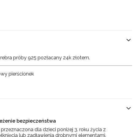
srebra próby 925 pozłacany 24k złotem.
owy pierścionek
rzeżenie bezpieczeństwa
st przeznaczona dla dzieci poniżej 3. roku życia z
łknięcia lub zadławienia drobnymi elementami.