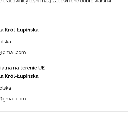
akże pracownicy leśni mają zapewnione dobre warunki
la Król-Łupińska
olska
y@gmail.com
alna na terenie UE
la Król-Łupińska
olska
y@gmail.com