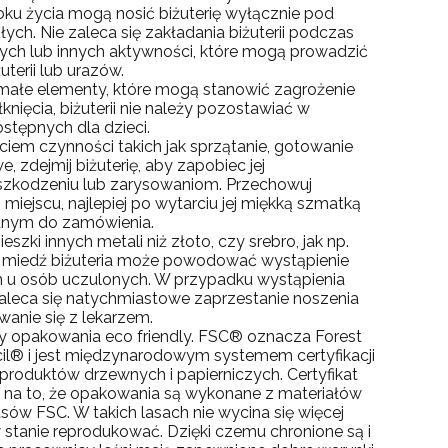
roku życia mogą nosić biżuterię wyłącznie pod
łych. Nie zaleca się zakładania biżuterii podczas
ych lub innych aktywności, które mogą prowadzić
terii lub urazów.
małe elementy, które mogą stanowić zagrożenie
knięcia, biżuterii nie należy pozostawiać w
stępnych dla dzieci.
iem czynności takich jak sprzątanie, gotowanie
 zdejmij biżuterię, aby zapobiec jej
zkodzeniu lub zarysowaniom. Przechowuj
miejscu, najlepiej po wytarciu jej miękką szmatką
anym do zamówienia.
szki innych metali niż złoto, czy srebro, jak np.
ź miedź biżuteria może powodować wystąpienie
ch u osób uczulonych. W przypadku wystąpienia
aleca się natychmiastowe zaprzestanie noszenia
owanie się z lekarzem.
 opakowania eco friendly. FSC® oznacza Forest
il® i jest międzynarodowym systemem certyfikacji
i produktów drzewnych i papierniczych. Certyfikat
ą na to, że opakowania są wykonane z materiałów
ów FSC. W takich lasach nie wycina się więcej
w stanie reprodukować. Dzięki czemu chronione są i