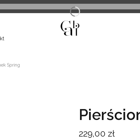
kt
nek Spring
Pierścio
Cena
229,00 zł