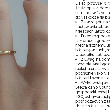
Dzieci powyżej 3. 
ścisłą opieką doros
snu, zabaw fizyczn
do uszkodzenia biżu
Ze względu na 
zadławienia lub poł
miejscach łatwo do
Przed rozpoczęc
czy prace ogrodowe,
mechanicznemu us
biżuterię w suchym 
w pudełku dołącz
Z uwagi na domie
cynk, platyna bąd
reakcji alergiczny
podrażnień skóry z
biżuterii i skonsult
Wykorzystujemy
Stewardship Counc
gospodarki leśnej 
FSC jest gwarancj
pochodzących z las
drzew niż las jest 