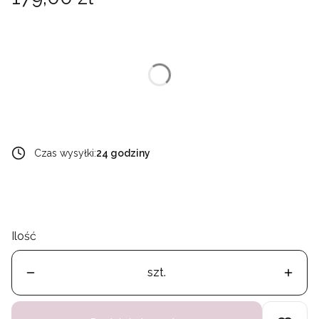
Wybierz wariant produktu:
Poszczególne warianty mogą różnić się ceną
*
rozmiar
Wybierz
Czas wysyłki:
24 godziny
Ilość
szt.