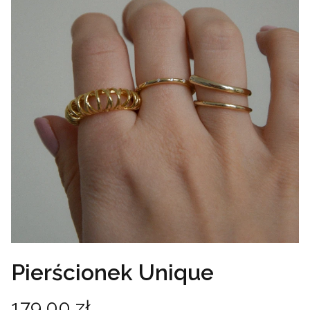
Pierścionek Unique
Cena
179,00 zł