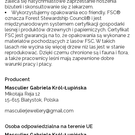
zaleca się natychmiastowe zaprzestanie noszenia
biżuterii i skonsultowanie się z lekarzem.
Wykorzystujemy opakowania eco friendly. FSC®
oznacza Forest Stewardship Council® i jest
międzynarodowym systemem certyfikacji gospodarki
leśnej i produktów drzewnych i papierniczych. Certyfikat
FSC jest gwarancją na to, że opakowania są wykonane z
materiałów pochodzących z lasów FSC. W takich
lasach nie wycina się więcej drzew niż las jest w stanie
reprodukować. Dzięki czemu chronione są i fauna i flora,
a także pracownicy leśni mają zapewnione dobre
warunki pracy i płacy.
Producent
Masculier Gabriela Król-Łupińska
Mikołaja Reja 12
15-615 Białystok, Polska
masculierjewellery@gmail.com
Osoba odpowiedzialna na terenie UE
Masculier Gabriela Król-Łupińska