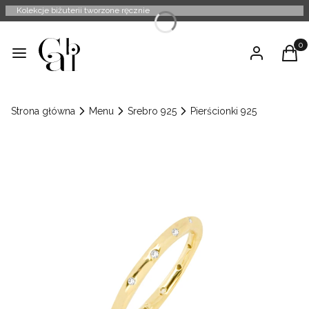
Kolekcje biżuterii tworzone ręcznie
Produ
Menu
Zaloguj się
Kosz
Strona główna
Menu
Srebro 925
Pierścionki 925