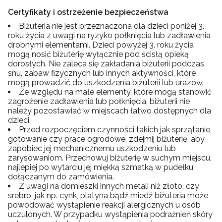
Certyfikaty i ostrzeżenie bezpieczeństwa
Biżuteria nie jest przeznaczona dla dzieci poniżej 3.
roku życia z uwagi na ryzyko połknięcia lub zadławienia
drobnymi elementami. Dzieci powyżej 3. roku życia
mogą nosić biżuterię wyłącznie pod ścisłą opieką
dorosłych. Nie zaleca się zakładania biżuterii podczas
snu, zabaw fizycznych lub innych aktywności, które
mogą prowadzić do uszkodzenia biżuterii lub urazów.
Ze względu na małe elementy, które mogą stanowić
zagrożenie zadławienia lub połknięcia, biżuterii nie
należy pozostawiać w miejscach łatwo dostępnych dla
dzieci.
Przed rozpoczęciem czynności takich jak sprzątanie,
gotowanie czy prace ogrodowe, zdejmij biżuterię, aby
zapobiec jej mechanicznemu uszkodzeniu lub
zarysowaniom. Przechowuj biżuterię w suchym miejscu,
najlepiej po wytarciu jej miękką szmatką w pudełku
dołączanym do zamówienia.
Z uwagi na domieszki innych metali niż złoto, czy
srebro, jak np. cynk, platyna bądź miedź biżuteria może
powodować wystąpienie reakcji alergicznych u osób
uczulonych. W przypadku wystąpienia podrażnień skóry