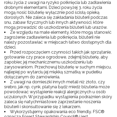
roku życia z uwagi na ryzyko połknięcia lub zadławienia
drobnymi elementami. Dzieci powyżej 3. roku życia
mogą nosić biżuterię wyłącznie pod ścisłą opieką
dorosłych. Nie zaleca się zakładania biżuterii podczas
snu, zabaw fizycznych lub innych aktywności, które
mogą prowadzić do uszkodzenia biżuterii lub urazów.
Ze względu na małe elementy, które mogą stanowić
zagrożenie zadławienia lub połknięcia, biżuterii nie
należy pozostawiać w miejscach łatwo dostępnych dla
dzieci.
Przed rozpoczęciem czynności takich jak sprzątanie,
gotowanie czy prace ogrodowe, zdejmij biżuterię, aby
zapobiec jej mechanicznemu uszkodzeniu lub
zarysowaniom. Przechowuj biżuterię w suchym miejscu,
najlepiej po wytarciu jej miękką szmatką w pudełku
dołączanym do zamówienia.
Z uwagi na domieszki innych metali niż złoto, czy
srebro, jak np. cynk, platyna bądź miedź biżuteria może
powodować wystąpienie reakcji alergicznych u osób
uczulonych. W przypadku wystąpienia podrażnień skóry
zaleca się natychmiastowe zaprzestanie noszenia
biżuterii i skonsultowanie się z lekarzem.
Wykorzystujemy opakowania eco friendly. FSC®
oznacza Forest Stewardship Council® i jest