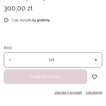
Cena
300,00 zł
Czas wysyłki:
24 godziny
Ilość
szt.
Dodaj do koszyka
Zapytaj o produkt
Udostępnij