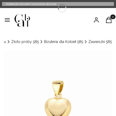
Kolekcje biżuterii tworzone ręcznie
Produ
Menu
Zaloguj się
Kosz
enu
Złoto próby 585
Biżuteria dla Kobiet 585
Zawieszki 585