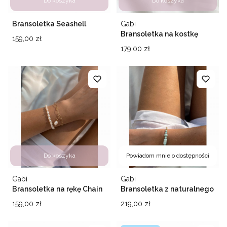
Do koszyka
Do koszyka
Producent
Bransoletka Seashell
Gabi
Bransoletka na kostkę
Cena
159,00 zł
Chain Pearl
Cena
179,00 zł
Do koszyka
Powiadom mnie o dostępności
Producent
Producent
Gabi
Gabi
Bransoletka na rękę Chain
Bransoletka z naturalnego
pearl
larimaru Ocean
Cena
Cena
159,00 zł
219,00 zł