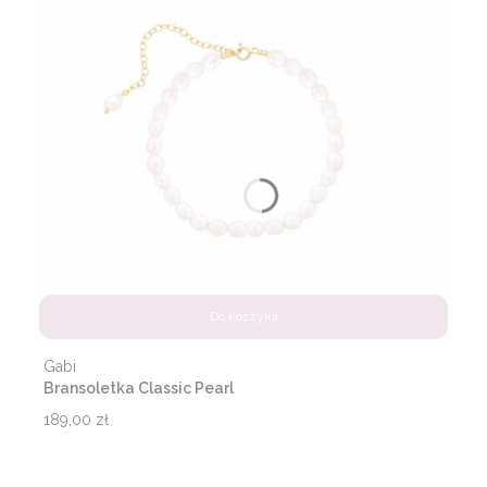
Do koszyka
Producent
Gabi
Bransoletka Classic Pearl
Cena
189,00 zł