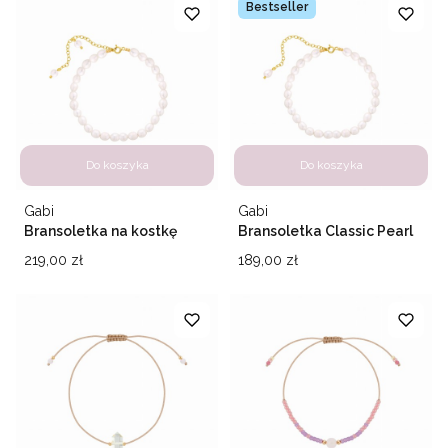
Bestseller
Do koszyka
Do koszyka
Producent
Producent
Gabi
Gabi
Bransoletka na kostkę
Bransoletka Classic Pearl
Classic Pearl
Cena
Cena
219,00 zł
189,00 zł