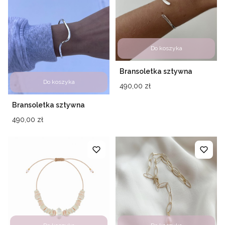
Do koszyka
Bransoletka sztywna
unikat 1 srebro 925
Do koszyka
Cena
490,00 zł
Bransoletka sztywna
srebro 925
Cena
490,00 zł