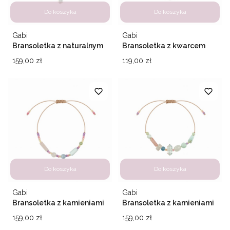
Do koszyka
Do koszyka
Producent
Producent
Gabi
Gabi
Bransoletka z naturalnym
Bransoletka z kwarcem
kryształem Azzurra
naturalnym Matilde
Cena
Cena
159,00 zł
119,00 zł
Do koszyka
Do koszyka
Producent
Producent
Gabi
Gabi
Bransoletka z kamieniami
Bransoletka z kamieniami
naturalnymi Beatrice
naturalnymi Giulia
Cena
Cena
159,00 zł
159,00 zł