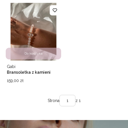
Do koszyka
Producent
Gabi
Bransoletka z kamieni
naturalnych Sophia
Cena
159,00 zł
Strona
z 1