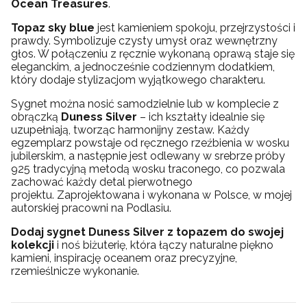
Ocean Treasures
.
Topaz sky blue
jest kamieniem spokoju, przejrzystości i
prawdy. Symbolizuje czysty umysł oraz wewnętrzny
głos. W połączeniu z ręcznie wykonaną oprawą staje się
eleganckim, a jednocześnie codziennym dodatkiem,
który dodaje stylizacjom wyjątkowego charakteru.
Sygnet można nosić samodzielnie lub w komplecie z
obrączką
Duness Silver
– ich kształty idealnie się
uzupełniają, tworząc harmonijny zestaw. Każdy
egzemplarz powstaje od ręcznego rzeźbienia w wosku
jubilerskim, a następnie jest odlewany w srebrze próby
925 tradycyjną metodą wosku traconego, co pozwala
zachować każdy detal pierwotnego
projektu. Zaprojektowana i wykonana w Polsce, w mojej
autorskiej pracowni na Podlasiu.
Dodaj sygnet Duness Silver z topazem do swojej
kolekcji
i noś biżuterię, która łączy naturalne piękno
kamieni, inspirację oceanem oraz precyzyjne,
rzemieślnicze wykonanie.