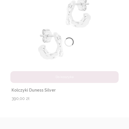
Do koszyka
Kolczyki Duness Silver
Cena
390,00 zł