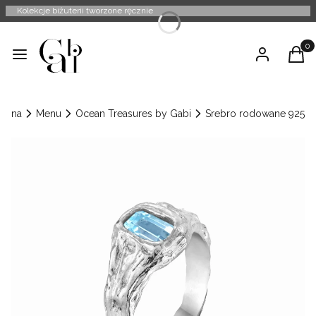
Kolekcje biżuterii tworzone ręcznie
Produ
Menu
Zaloguj się
Kosz
łówna
Menu
Ocean Treasures by Gabi
Srebro rodowane 925