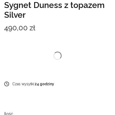
Sygnet Duness z topazem
Silver
Cena
490,00 zł
Wybierz wariant produktu:
Poszczególne warianty mogą różnić się ceną
*
rozmiar
Wybierz
Czas wysyłki:
24 godziny
Ilość