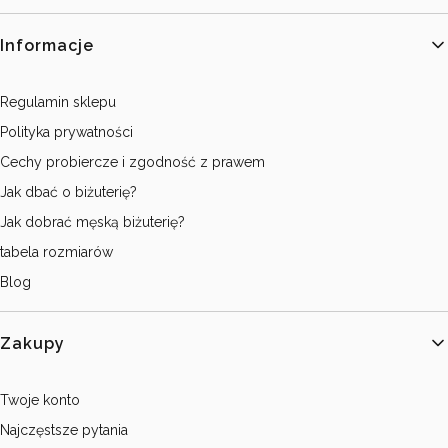
Linki w stopce
Informacje
Regulamin sklepu
Polityka prywatności
Cechy probiercze i zgodność z prawem
Jak dbać o biżuterię?
Jak dobrać męską biżuterię?
tabela rozmiarów
Blog
Zakupy
Twoje konto
Najczęstsze pytania