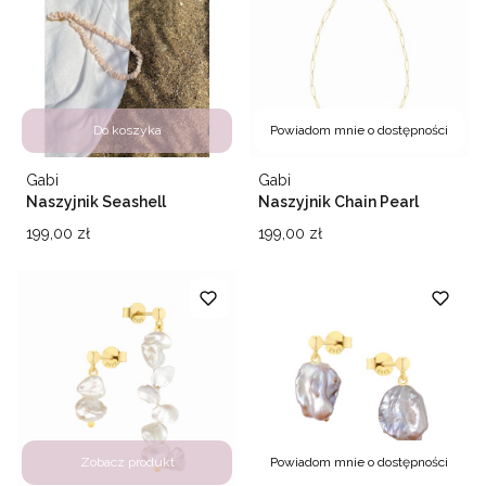
Do koszyka
Powiadom mnie o dostępności
Producent
Producent
Gabi
Gabi
Naszyjnik Seashell
Naszyjnik Chain Pearl
Cena
Cena
199,00 zł
199,00 zł
Zobacz produkt
Powiadom mnie o dostępności