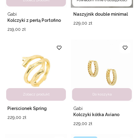
Producent
Gabi
Naszyjnik double minimal
silver
Kolczyki z perłą Portofino
Cena
229,00 zł
Cena
219,00 zł
Zobacz produkt
Do koszyka
Producent
Pierścionek Spring
Gabi
Kolczyki kółka Aviano
Cena
229,00 zł
Cena
229,00 zł