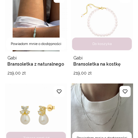
Powiadom mnie o dostępności
Do koszyka
Producent
Producent
Gabi
Gabi
Bransoletka z naturalnego
Bransoletka na kostkę
larimaru Ocean
Classic Pearl
Cena
Cena
219,00 zł
219,00 zł
Zobacz produkt
Powiadom mnie o dostępności