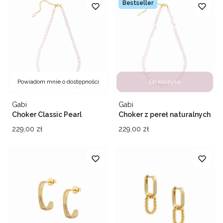
Bestseller
Powiadom mnie o dostępności
Do koszyka
Producent
Producent
Gabi
Gabi
Choker Classic Pearl
Choker z pereł naturalnych
Milly
Cena
Cena
229,00 zł
229,00 zł