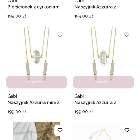
Producent
Producent
Gabi
Gabi
Pierścionek z cyrkoniami
Naszyjnik Azzurra z
Fancy
kwarcem różowym
Cena
Cena
199,00 zł
199,00 zł
Do koszyka
Do koszyka
Producent
Producent
Gabi
Gabi
Naszyjnik Azzurra mini z
Naszyjnik Azzurra z
kryształem górskim
kryształem górskim
Cena
Cena
199,00 zł
199,00 zł