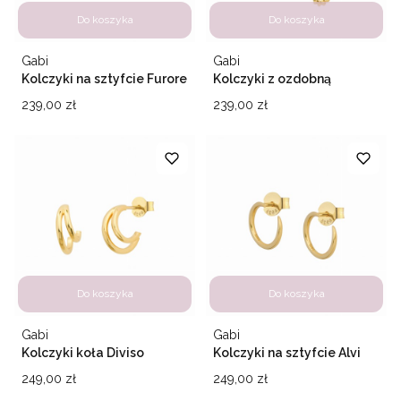
Do koszyka
Do koszyka
Producent
Producent
Gabi
Gabi
Kolczyki na sztyfcie Furore
Kolczyki z ozdobną
zawieszką Ravello
Cena
Cena
239,00 zł
239,00 zł
Do koszyka
Do koszyka
Producent
Producent
Gabi
Gabi
Kolczyki koła Diviso
Kolczyki na sztyfcie Alvi
Cena
Cena
249,00 zł
249,00 zł