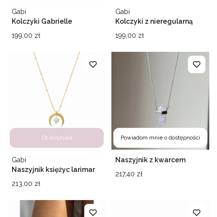
Producent
Producent
Gabi
Gabi
Kolczyki Gabrielle
Kolczyki z nieregularną
perłą Audrey
Cena
Cena
199,00 zł
199,00 zł
Do koszyka
Powiadom mnie o dostępności
Producent
Gabi
Naszyjnik z kwarcem
różowym srebro 925
Naszyjnik księżyc larimar
Cena
217,40 zł
rodowane
Cena
213,00 zł