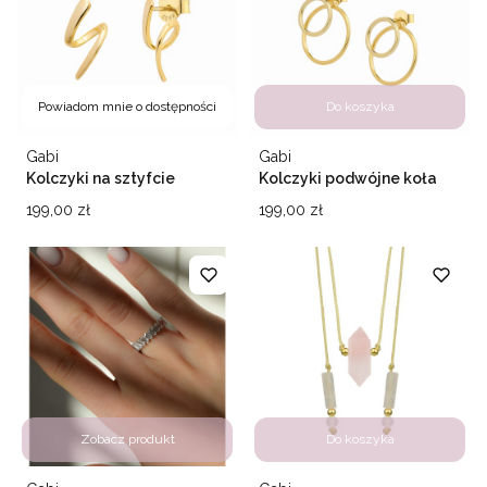
Powiadom mnie o dostępności
Do koszyka
Producent
Producent
Gabi
Gabi
Kolczyki na sztyfcie
Kolczyki podwójne koła
Fulmini
Majori
Cena
Cena
199,00 zł
199,00 zł
Zobacz produkt
Do koszyka