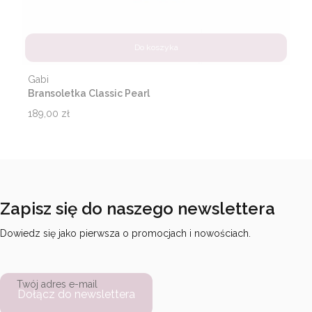
Do koszyka
Producent
Gabi
Bransoletka Classic Pearl
Cena
189,00 zł
Zapisz się do naszego newslettera
Dowiedz się jako pierwsza o promocjach i nowościach.
Twój adres e-mail
Dołącz do newslettera