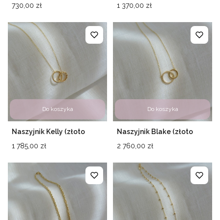
Cena
Cena
730,00 zł
1 370,00 zł
Do koszyka
Do koszyka
Naszyjnik Kelly (złoto
Naszyjnik Blake (złoto
próby 585)
próby 585)
Cena
Cena
1 785,00 zł
2 760,00 zł