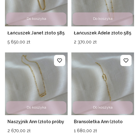
Do koszyka
Do koszyka
Łańcuszek Janet złoto 585
Łańcuszek Adele złoto 585
Cena
Cena
5 650,00 zł
2 370,00 zł
Do koszyka
Do koszyka
Naszyjnik Ann (złoto próby
Bransoletka Ann (złoto
585)
próby 585)
Cena
Cena
2 670,00 zł
1 680,00 zł