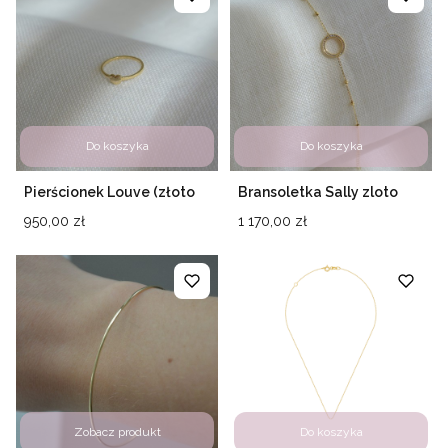
Do koszyka
Do koszyka
Pierścionek Louve (złoto
Bransoletka Sally zloto
próby 585)
585
Cena
Cena
950,00 zł
1 170,00 zł
Zobacz produkt
Do koszyka