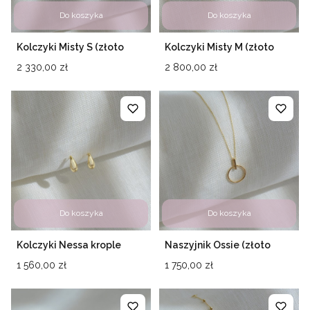
Do koszyka
Do koszyka
Kolczyki Misty S (złoto
Kolczyki Misty M (złoto
próby 585)
próby 585)
Cena
Cena
2 330,00 zł
2 800,00 zł
Do koszyka
Do koszyka
Kolczyki Nessa krople
Naszyjnik Ossie (złoto
złoto 585
próby 585)
Cena
Cena
1 560,00 zł
1 750,00 zł