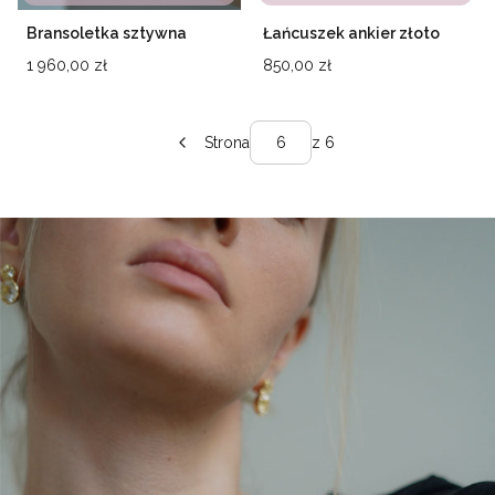
Bransoletka sztywna
Łańcuszek ankier złoto
Olivia – złoto próby 585
próby 585
Cena
Cena
1 960,00 zł
850,00 zł
Strona
z 6