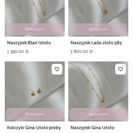
Do koszyka
Do koszyka
Naszyjnik Blair (złoto
Naszyjnik Laila złoto 585
próby 585)
Cena
Cena
1 390,00 zł
1 800,00 zł
Do koszyka
Do koszyka
Kolczyki Gina (złoto próby
Naszyjnik Gina (złoto
585)
próby 585)