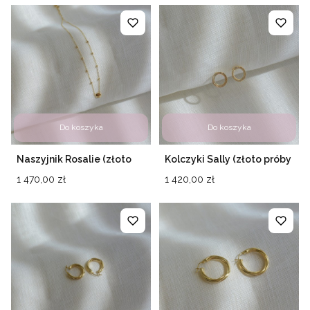
Do koszyka
Do koszyka
Naszyjnik Rosalie (złoto
Kolczyki Sally (złoto próby
próby 585)
585)
Cena
Cena
1 470,00 zł
1 420,00 zł